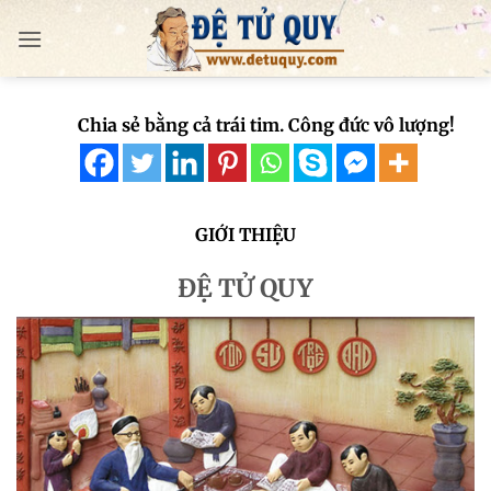
Bỏ
qua
nội
dung
Chia sẻ bằng cả trái tim. Công đức vô lượng!
GIỚI THIỆU
ĐỆ TỬ QUY