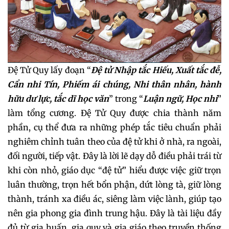
Đệ Tử Quy lấy đoạn “
Đệ tử Nhập tắc Hiếu, Xuất tắc đễ,
Cẩn nhi Tín, Phiếm ái chúng, Nhi thân nhân, hành
hữu dư lực, tắc dĩ học văn
” trong “
Luận ngữ, Học nhi
”
làm tổng cương. Đệ Tử Quy được chia thành năm
phần, cụ thể đưa ra những phép tắc tiêu chuẩn phải
nghiêm chỉnh tuân theo của đệ tử khi ở nhà, ra ngoài,
đối người, tiếp vật. Đây là lời lẽ dạy dỗ điều phải trái từ
khi còn nhỏ, giáo dục “đệ tử” hiểu được việc giữ trọn
luân thường, trọn hết bổn phận, dứt lòng tà, giữ lòng
thành, tránh xa điều ác, siêng làm việc lành, giúp tạo
nên gia phong gia đình trung hậu. Đây là tài liệu đầy
đủ từ gia huấn, gia quy và gia giáo theo truyền thống