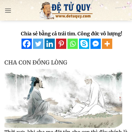
Bỏ
qua
nội
dung
Chia sẻ bằng cả trái tim. Công đức vô lượng!
CHA CON ĐỒNG LÒNG
Thời xưa, khi cha mẹ đặt tên cho con thì đây chính là