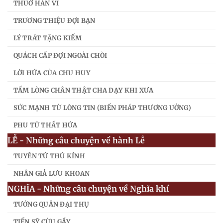
THUỞ HÀN VI
TRƯƠNG THIỆU ĐỢI BẠN
LÝ TRÁT TẶNG KIẾM
QUÁCH CẤP ĐỢI NGOÀI CHÒI
LỜI HỨA CỦA CHU HUY
TẤM LÒNG CHÂN THẬT CHA DẠY KHI XƯA
SỨC MẠNH TỪ LÒNG TIN (BIẾN PHÁP THƯƠNG ƯỞNG)
PHU TỬ THẤT HỨA
LỄ - Những câu chuyện về hành Lễ
TUYÊN TỬ THỦ KÍNH
NHÂN GIẢ LƯU KHOAN
NGHĨA - Những câu chuyện về Nghĩa khí
TƯỚNG QUÂN ĐẠI THỤ
TIẾN SỸ CỪU GẦY