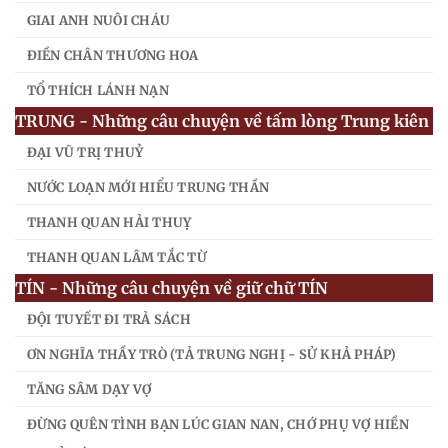
GIAI ANH NUÔI CHÁU
ĐIỀN CHÂN THƯƠNG HOA
TỔ THÍCH LÁNH NẠN
TRUNG - Những câu chuyện về tấm lòng Trung kiên
ĐẠI VŨ TRỊ THUỶ
NƯỚC LOẠN MỚI HIỂU TRUNG THẦN
THANH QUAN HẢI THUỴ
THANH QUAN LÂM TẮC TỪ
TÍN - Những câu chuyện về giữ chữ TÍN
ĐỘI TUYẾT ĐI TRẢ SÁCH
ƠN NGHĨA THẦY TRÒ (TẢ TRUNG NGHỊ - SỬ KHẢ PHÁP)
TĂNG SÂM DẠY VỢ
ĐỪNG QUÊN TÌNH BẠN LÚC GIAN NAN, CHỚ PHỤ VỢ HIỀN