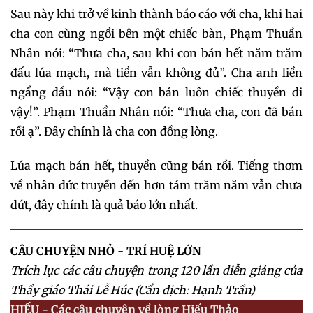
Sau này khi trở về kinh thành báo cáo với cha, khi hai
cha con cùng ngồi bên một chiếc bàn, Phạm Thuần
Nhân nói: “Thưa cha, sau khi con bán hết năm trăm
đấu lúa mạch, mà tiền vẫn không đủ”. Cha anh liền
ngẩng đầu nói: “Vậy con bán luôn chiếc thuyền đi
vậy!”. Phạm Thuần Nhân nói: “Thưa cha, con đã bán
rồi ạ”. Đây chính là cha con đồng lòng.
Lúa mạch bán hết, thuyền cũng bán rồi. Tiếng thơm
về nhân đức truyền đến hơn tám trăm năm vẫn chưa
dứt, đây chính là quả báo lớn nhất.
CÂU CHUYỆN NHỎ - TRÍ HUỆ LỚN
Trích lục các câu chuyện trong 120 lần diễn giảng của
Thầy giáo Thái Lễ Húc (Cẩn dịch: Hạnh Trần)
HIẾU - Các câu chuyện về lòng Hiếu Thảo