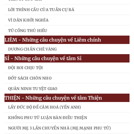
LỜI THỈNH CẦU CỦA TUẦN CỰ BÁ
VÌ DÂN KHỞI NGHĨA
TỬ CỐNG THỦ HIẾU
LIÊM - Những câu chuyện về Liêm chính
DƯƠNG CHẤN CHÊ VÀNG
SỈ - Những câu chuyện về tâm Sỉ
ĐỘI ROI CHỊU TỘI
ĐỐT SÁCH CHÔN NHO
QUẢN NINH TUYỆT GIAO
THIỆN - Những câu chuyện về tâm Thiện
LẤY ĐỨC ĐỘ ĐỂ CẢM HOÁ (YẾN ANH)
KHỔNG PHU TỬ LUẬN BÀN ĐIỀU THIỆN
NGƯỜI MẸ 3 LẦN CHUYỂN NHÀ (MẸ MẠNH PHU TỬ)