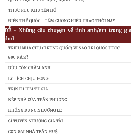
THỰC PHU KHUYÊN HỔ
ĐIỀN THẾ QUỐC - TẤM GƯƠNG HIẾU THẢO THỜI NAY
ĐỄ - Những câu chuyện về tình anh/em trong gia
đình
TRIỀU NHÀ CHU (TRUNG QUỐC) VÌ SAO TRỊ QUỐC ĐƯỢC
800 NĂM?
DỮU CỔN CHĂM ANH
LÝ TÍCH CHỊU BỎNG
TRỊNH LIÊM TỀ GIA
NẾP NHÀ CỦA TRẦN PHƯỞNG
KHỔNG DUNG NHƯỜNG LÊ
SĨ TUYỂN NHƯỜNG GIA TÀI
CON GÁI NHÀ TRẦN HUỆ