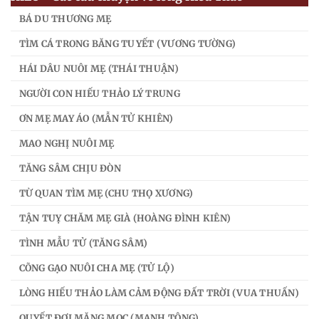
BÁ DU THƯƠNG MẸ
TÌM CÁ TRONG BĂNG TUYẾT (VƯƠNG TƯỜNG)
HÁI DÂU NUÔI MẸ (THÁI THUẬN)
NGƯỜI CON HIẾU THẢO LÝ TRUNG
ƠN MẸ MAY ÁO (MẪN TỬ KHIÊN)
MAO NGHỊ NUÔI MẸ
TĂNG SÂM CHỊU ĐÒN
TỪ QUAN TÌM MẸ (CHU THỌ XƯƠNG)
TẬN TUỴ CHĂM MẸ GIÀ (HOÀNG ĐÌNH KIÊN)
TÌNH MẪU TỬ (TĂNG SÂM)
CÕNG GẠO NUÔI CHA MẸ (TỬ LỘ)
LÒNG HIẾU THẢO LÀM CẢM ĐỘNG ĐẤT TRỜI (VUA THUẤN)
QUYẾT ĐỢI MĂNG MỌC (MẠNH TÔNG)