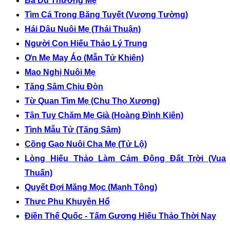
Bá Du Thương Mẹ
Tìm Cá Trong Băng Tuyết (Vương Tường)
Hái Dâu Nuôi Mẹ (Thái Thuận)
Người Con Hiếu Thảo Lý Trung
Ơn Mẹ May Áo (Mẫn Tử Khiên)
Mao Nghị Nuôi Mẹ
Tăng Sâm Chịu Đòn
Từ Quan Tìm Mẹ (Chu Thọ Xương)
Tận Tuỵ Chăm Mẹ Già (Hoàng Đình Kiên)
Tình Mẫu Tử (Tăng Sâm)
Cõng Gạo Nuôi Cha Mẹ (Tử Lộ)
Lòng Hiếu Thảo Làm Cảm Động Đất Trời (Vua
Thuấn)
Quyết Đợi Măng Mọc (Mạnh Tông)
Thực Phu Khuyên Hổ
Điền Thế Quốc - Tấm Gương Hiếu Thảo Thời Nay