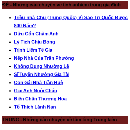
ĐỄ - Những câu chuyện về tình anh/em trong gia đình
Triều nhà Chu (Trung Quốc) Vì Sao Trị Quốc Được
800 Năm?
Dữu Cổn Chăm Anh
Lý Tích Chịu Bỏng
Trịnh Liêm Tề Gia
Nếp Nhà Của Trần Phưởng
Khổng Dung Nhường Lê
Sĩ Tuyển Nhường Gia Tài
Con Gái Nhà Trần Huệ
Giai Anh Nuôi Cháu
Điền Chân Thương Hoa
Tổ Thích Lánh Nạn
TRUNG - Những câu chuyện về tấm lòng Trung kiên