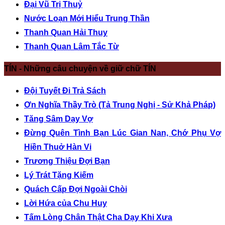
Đại Vũ Trị Thuỷ
Nước Loạn Mới Hiểu Trung Thần
Thanh Quan Hải Thuỵ
Thanh Quan Lâm Tắc Từ
TÍN - Những câu chuyện về giữ chữ TÍN
Đội Tuyết Đi Trả Sách
Ơn Nghĩa Thầy Trò (Tả Trung Nghị - Sử Khả Pháp)
Tăng Sâm Dạy Vợ
Đừng Quên Tình Bạn Lúc Gian Nan, Chớ Phụ Vợ
Hiền Thuở Hàn Vi
Trương Thiệu Đợi Bạn
Lý Trát Tặng Kiếm
Quách Cấp Đợi Ngoài Chòi
Lời Hứa của Chu Huy
Tấm Lòng Chân Thật Cha Dạy Khi Xưa