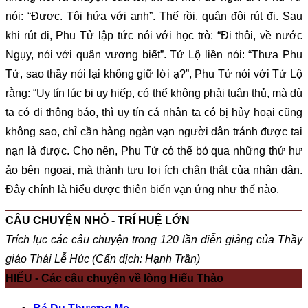
nói: “Được. Tôi hứa với anh”. Thế rồi, quân đội rút đi. Sau
khi rút đi, Phu Tử lập tức nói với học trò: “Đi thôi, về nước
Ngụy, nói với quân vương biết”. Tử Lộ liền nói: “Thưa Phu
Tử, sao thầy nói lại không giữ lời ạ?”, Phu Tử nói với Tử Lộ
rằng: “Uy tín lúc bị uy hiếp, có thể không phải tuân thủ, mà dù
ta có đi thông báo, thì uy tín cá nhân ta có bị hủy hoại cũng
không sao, chỉ cần hàng ngàn vạn người dân tránh được tai
nạn là được. Cho nên, Phu Tử có thể bỏ qua những thứ hư
ảo bên ngoai, mà thành tựu lợi ích chân thật của nhân dân.
Đây chính là hiểu được thiên biến vạn ứng như thế nào.
CÂU CHUYỆN NHỎ - TRÍ HUỆ LỚN
Trích lục các câu chuyện trong 120 lần diễn giảng của Thầy
giáo Thái Lễ Húc (Cẩn dịch: Hạnh Trần)
HIẾU - Các câu chuyện về lòng Hiếu Thảo