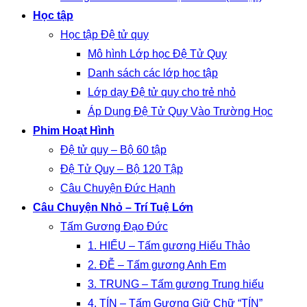
Học tập
Học tập Đệ tử quy
Mô hình Lớp học Đệ Tử Quy
Danh sách các lớp học tập
Lớp dạy Đệ tử quy cho trẻ nhỏ
Áp Dụng Đệ Tử Quy Vào Trường Học
Phim Hoạt Hình
Đệ tử quy – Bộ 60 tập
Đệ Tử Quy – Bộ 120 Tập
Câu Chuyện Đức Hạnh
Câu Chuyện Nhỏ – Trí Tuệ Lớn
Tấm Gương Đạo Đức
1. HIẾU – Tấm gương Hiếu Thảo
2. ĐỄ – Tấm gương Anh Em
3. TRUNG – Tấm gương Trung hiếu
4. TÍN – Tấm Gương Giữ Chữ “TÍN”