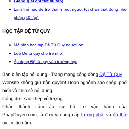
Giảng giải chi tiết 40 tập)
Làm thế nào để trở thành một người tốt chân thật đúng như
pháp (40 tập)
HỌC TẬP ĐỆ TỬ QUY
Mô hình học tập Đệ Tử Quy người lớn
Lớp Đệ tử quy cho trẻ nhỏ
Áp dụng Đệ tử quy vào trường học
Ban biên tập nội dung - Trang mạng cộng đồng
Đệ Tử Quy
Website không giữ bản quyền! Hoan nghênh sao chép, phổ
biến và chia sẻ nội dung.
Công đức sao chép vô lượng!
Chân thành cảm ân sự hỗ trợ vận hành của
PhapDuyen.com, là đơn vị cung cấp
tượng phật
và
đồ thờ
uy tín lâu năm.