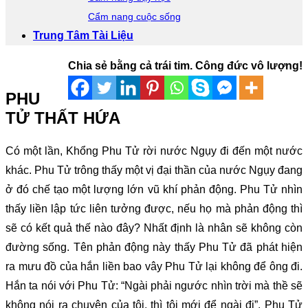
Cẩm nang cuộc sống
Trung Tâm Tài Liệu
Chia sẻ bằng cả trái tim. Công đức vô lượng!
PHU
TỬ THẤT HỨA
Có một lần, Khổng Phu Tử rời nước Ngụy đi đến một nước
khác. Phu Tử trông thấy một vị đại thần của nước Ngụy đang
ở đó chế tạo một lượng lớn vũ khí phản động. Phu Tử nhìn
thấy liền lập tức liên tưởng được, nếu họ mà phản động thì
sẽ có kết quả thế nào đây? Nhất định là nhân sẽ không còn
đường sống. Tên phản động này thấy Phu Tử đã phát hiện
ra mưu đồ của hắn liền bao vây Phu Tử lại không để ông đi.
Hắn ta nói với Phu Tử: “Ngài phải ngước nhìn trời mà thề sẽ
không nói ra chuyện của tôi, thì tôi mới để ngài đi”. Phu Tử