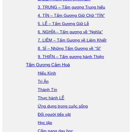
3. TRUNG – Tấm gương Trung hiếu
4. TÍN – Tấm Gương Giữ Chữ “TÍN”
5. LỄ – Tấm Gương Giữ Lễ
6. NGHĨA – Tấm gương về “Nghĩa”
7. LIÊM – Tấm Gương về Liêm Khiết
8. SỈ – Những Tấm Gương về “Sỉ”
9. THIỆN – Tấm gương hành Thiện
Tấm Gương Cảm Hoá
Hiếu Kính
Tri Ân
Thành Tín
Thực hành LỄ
Ứng dụng trong cuộc sống
Đối người tiếp vật
Học tập
Cẩm nang dạy học