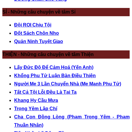
SỈ - Những câu chuyện về tâm Sỉ
Đội ROI Chịu Tội
Đốt Sách Chôn Nho
Quản Ninh Tuyệt Giao
THIỆN - Những câu chuyện về tâm Thiện
Lấy Đức Độ Để Cảm Hoá (Yến Anh)
Khổng Phu Tử Luận Bàn Điều Thiện
Người Mẹ 3 Lần Chuyển Nhà (Mẹ Mạnh Phu Tử)
Tất Cả Tội Lỗi Đều Là Tại Ta
Khang Hy Cầu Mưa
Trọng Yêm Lập Chí
Cha Con Đồng Lòng (Phạm Trọng Yêm - Phạm
Thuần Nhân)