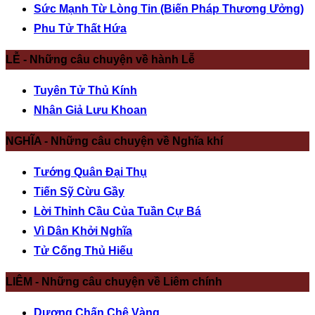
Sức Mạnh Từ Lòng Tin (Biến Pháp Thương Ưởng)
Phu Tử Thất Hứa
LỄ - Những câu chuyện về hành Lễ
Tuyên Tử Thủ Kính
Nhân Giả Lưu Khoan
NGHĨA - Những câu chuyện về Nghĩa khí
Tướng Quân Đại Thụ
Tiến Sỹ Cừu Gầy
Lời Thỉnh Cầu Của Tuần Cự Bá
Vì Dân Khởi Nghĩa
Tử Cống Thủ Hiếu
LIÊM - Những câu chuyện về Liêm chính
Dương Chấn Chê Vàng