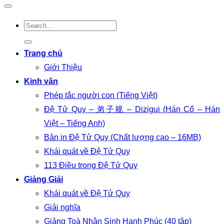
Trang chủ
Giới Thiệu
Kinh văn
Phép tắc người con (Tiếng Việt)
Đệ Tử Quy – 弟子规 – Dizigui (Hán Cổ – Hán
Việt – Tiếng Anh)
Bản in Đệ Tử Quy (Chất lượng cao – 16MB)
Khái quát về Đệ Tử Quy
113 Điều trong Đệ Tử Quy
Giảng Giải
Khái quát về Đệ Tử Quy
Giải nghĩa
Giảng Toà Nhân Sinh Hạnh Phúc (40 tập)