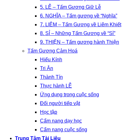
5. LỄ – Tấm Gương Giữ Lễ
6. NGHĨA – Tấm gương về “Nghĩa”
7. LIÊM – Tấm Gương về Liêm Khiết
8. SỈ – Những Tấm Gương về “Sỉ”
9. THIỆN – Tấm gương hành Thiện
Tấm Gương Cảm Hoá
Hiếu Kính
Tri Ân
Thành Tín
Thực hành LỄ
Ứng dụng trong cuộc sống
Đối người tiếp vật
Học tập
Cẩm nang dạy học
Cẩm nang cuộc sống
Trung Tâm Tài Liệu