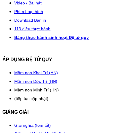
Video / Bài hát
Phím hoạt hình
Download Bản in
113 điều thực hành
Bảng thực hành sinh hoạt Đệ tử quy
ÁP DỤNG ĐỆ TỬ QUY
Mầm non Khai Trí (HN)
Mầm non Đức Trí (HN)
Mầm non Minh Trí (HN)
(tiếp tục cập nhật)
GIẢNG GIẢI
Giải nghĩa (tóm tắt)