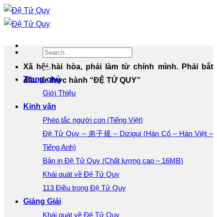
Bỏ
qua
nội
dung
Xã hội hài hòa, phải làm từ chính mình. Phải bắt
Trang chủ
đầu từ thực hành “ĐỆ TỬ QUY”
Giới Thiệu
Kinh văn
Phép tắc người con (Tiếng Việt)
Đệ Tử Quy – 弟子规 – Dizigui (Hán Cổ – Hán Việt –
Tiếng Anh)
Bản in Đệ Tử Quy (Chất lượng cao – 16MB)
Khái quát về Đệ Tử Quy
113 Điều trong Đệ Tử Quy
Giảng Giải
Khái quát về Đệ Tử Quy