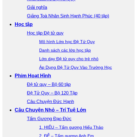
Giải nghĩa
Giảng Toà Nhân Sinh Hạnh Phúc (40 tập)
Học tập
Học tập Đệ tử quy
Mô hình Lớp học Đệ Tử Quy
Danh sách các lớp học tập
Lớp dạy Đệ tử quy cho trẻ nhỏ
Áp Dụng Đệ Tử Quy Vào Trường Học
Phim Hoạt Hình
Đệ tử quy – Bộ 60 tập
Đệ Tử Quy – Bộ 120 Tập
Câu Chuyện Đức Hạnh
Câu Chuyện Nhỏ – Trí Tuệ Lớn
Tấm Gương Đạo Đức
1. HIẾU – Tấm gương Hiếu Thảo
2. ĐỄ – Tấm gương Anh Em